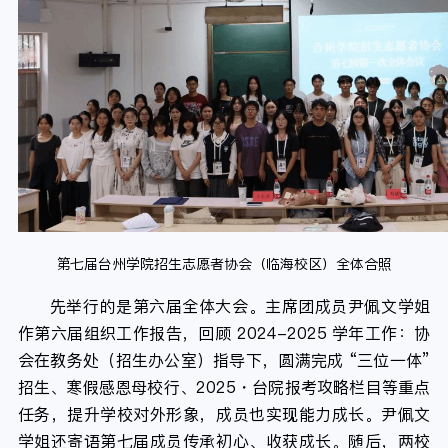
第七届台州学院招生志愿者协会（临海校区）全体合照
先举行的是第六届全体大会。主席团成员尹佩文学姐
作第六届组织工作报告，回顾 2024-2025 学年工作：协
会在教务处（招生办公室）指导下，圆满完成 “三位一体”
招生、寒假感恩母校行、2025・台院报考攻略栏目等重点
任务，提升学校对外形象，成员也实现能力成长。尹佩文
学姐还寄语第七届成员传承初心、收获成长。随后，两校