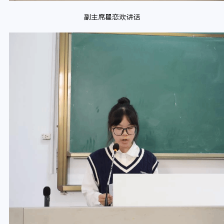
副主席瞿恋欢讲话