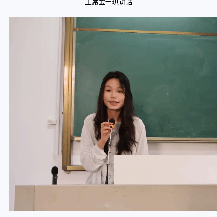
主席金一琪讲话